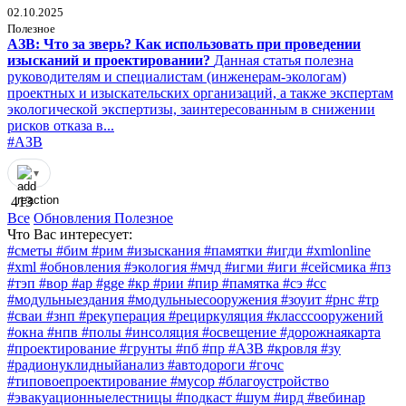
02.10.2025
Полезное
АЗВ: Что за зверь? Как использовать при проведении
изысканий и проектировании?
Данная статья полезна
руководителям и специалистам (инженерам-экологам)
проектных и изыскательских организаций, а также экспертам
экологической экспертизы, заинтересованным в снижении
рисков отказа в...
#АЗВ
▾
413
Все
Обновления
Полезное
Что Вас интересует:
#сметы
#бим
#рим
#изыскания
#памятки
#игди
#xmlonline
#xml
#обновления
#экология
#мчд
#игми
#иги
#сейсмика
#пз
#тэп
#вор
#ар
#gge
#кр
#рии
#пир
#памятка
#сэ
#сс
#модульныездания
#модульныесооружения
#зоуит
#рнс
#тр
#сваи
#знп
#рекуперация
#рециркуляция
#класссооружений
#окна
#нпв
#полы
#инсоляция
#освещение
#дорожнаякарта
#проектирование
#грунты
#пб
#пр
#АЗВ
#кровля
#зу
#радионуклидныйанализ
#автодороги
#гочс
#типовоепроектирование
#мусор
#благоустройство
#эвакуационныелестницы
#подкаст
#шум
#ирд
#вебинар