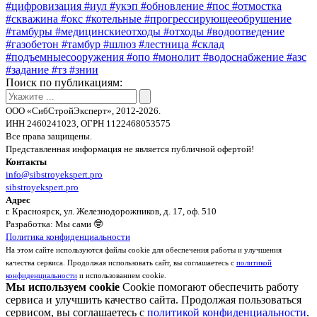
#цифровизация
#иул
#укэп
#обновление
#пос
#отмостка
#скважина
#окс
#котельные
#прогрессирующееобрушение
#тамбуры
#медицинскиеотходы
#отходы
#водоотведение
#газобетон
#тамбур
#шлюз
#лестница
#cклад
#подъемныесооружения
#опо
#монолит
#водоснабжение
#азс
#задание
#тз
#знии
Поиск по публикациям:
ООО «СибСтройЭксперт», 2012-2026.
ИНН 2460241023, ОГРН 1122468053575
Все права защищены.
Представленная информация не является публичной офертой!
Контакты
info@sibstroyekspert.pro
sibstroyekspert.pro
Адрес
г. Красноярск, ул. Железнодорожников, д. 17, оф. 510
Разработка: Мы сами 🤓
Политика конфиденциальности
На этом сайте используются файлы cookie для обеспечения работы и улучшения
качества сервиса. Продолжая использовать сайт, вы соглашаетесь с
политикой
конфиденциальности
и использованием cookie.
Мы используем cookie
Cookie помогают обеспечить работу
сервиса и улучшить качество сайта. Продолжая пользоваться
сервисом, вы соглашаетесь с
политикой конфиденциальности
.