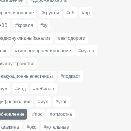
освещение
#дорожнаякарта
проектирование
#грунты
#пб
#пр
АЗВ
#кровля
#зу
радионуклидныйанализ
#автодороги
гочс
#типовоепроектирование
#мусор
благоустройство
эвакуационныелестницы
#подкаст
шум
#ирд
#вебинар
цифровизация
#иул
#укэп
обновление
#пос
#отмостка
скважина
#окс
#котельные