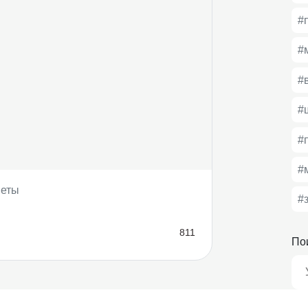
#
#
#
#
#
#
меты
#
811
По