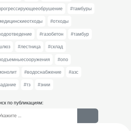
прогрессирующееобрушение
#тамбуры
медицинскиеотходы
#отходы
водоотведение
#газобетон
#тамбур
шлюз
#лестница
#cклад
подъемныесооружения
#опо
монолит
#водоснабжение
#азс
задание
#тз
#знии
иск по публикациям: