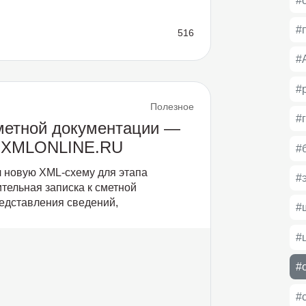
#
#
516
#
#
Полезное
#
сметной документации —
в XMLONLINE.RU
#
л новую XML-схему для этапа
#
ительная записка к сметной
едставления сведений,
#
#
#
#