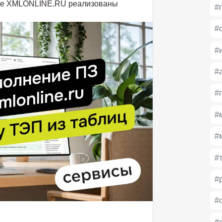
исе XMLONLINE.RU реализованы
#
#
#
#
#
#
#
#
#
#