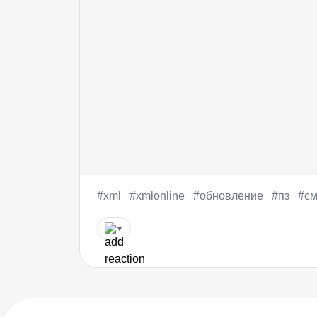
#xml
#xmlonline
#обновление
#пз
#с
▾