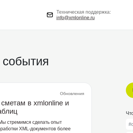
Техническая поддержка:
info@xmlonline.ru
 события
Обновления
сметам в xmlonline и
аблиц
Что
ы стремимся сделать опыт
#
работки XML-документов более