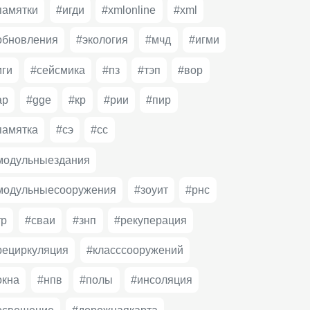
памятки
#игди
#xmlonline
#xml
обновления
#экология
#мчд
#игми
иги
#сейсмика
#пз
#тэп
#вор
ар
#gge
#кр
#рии
#пир
памятка
#сэ
#сс
модульныездания
модульныесооружения
#зоуит
#рнс
тр
#сваи
#знп
#рекуперация
рециркуляция
#класссооружений
окна
#нпв
#полы
#инсоляция